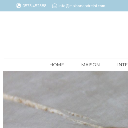
0573.452388
info@maisonandreini.com
HOME
MAISON
INT